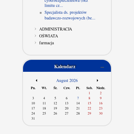
cyberbezpieczeństwa (bez
limitu cz...
Specjalista ds. projektów
badawczo-rozwojowych (be...
ADMINISTRACJA
OŚWIATA
farmacja
Kalendarz
/
August 2026
/
Pn.
Wt.
Śr.
Czw.
Pt.
Sob.
Niedz.
1
2
3
4
5
6
7
8
9
10
11
12
13
14
15
16
17
18
19
20
21
22
23
24
25
26
27
28
29
30
31