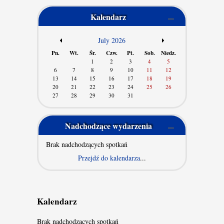
Kalendarz
/
July 2026
/
Pn.
Wt.
Śr.
Czw.
Pt.
Sob.
Niedz.
1
2
3
4
5
6
7
8
9
10
11
12
13
14
15
16
17
18
19
20
21
22
23
24
25
26
27
28
29
30
31
Nadchodzące wydarzenia
Brak nadchodzących spotkań
Przejdź do kalendarza
...
Kalendarz
Brak nadchodzących spotkań